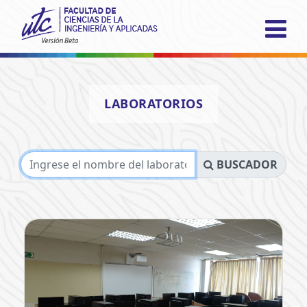
INICIO
LABORATORIOS
FACULTAD
ACADÉMICO
BUSCADOR
INVESTIGACIÓN
VINCULACIÓN
LABORATORIOS