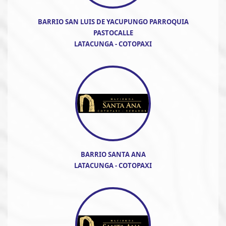
BARRIO SAN LUIS DE YACUPUNGO PARROQUIA
PASTOCALLE
LATACUNGA - COTOPAXI
BARRIO SANTA ANA
LATACUNGA - COTOPAXI