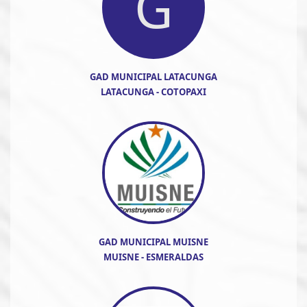
G
GAD MUNICIPAL LATACUNGA
LATACUNGA - COTOPAXI
GAD MUNICIPAL MUISNE
MUISNE - ESMERALDAS