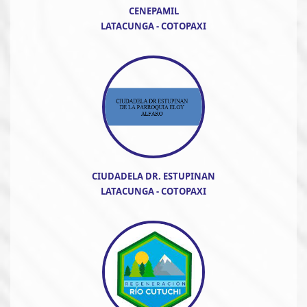
CENEPAMIL
LATACUNGA - COTOPAXI
CIUDADELA DR. ESTUPINAN
LATACUNGA - COTOPAXI