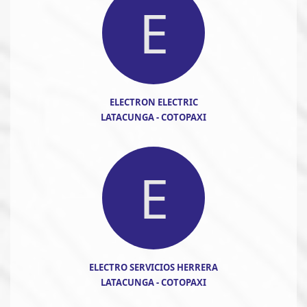
E
ELECTRON ELECTRIC
LATACUNGA - COTOPAXI
E
ELECTRO SERVICIOS HERRERA
LATACUNGA - COTOPAXI