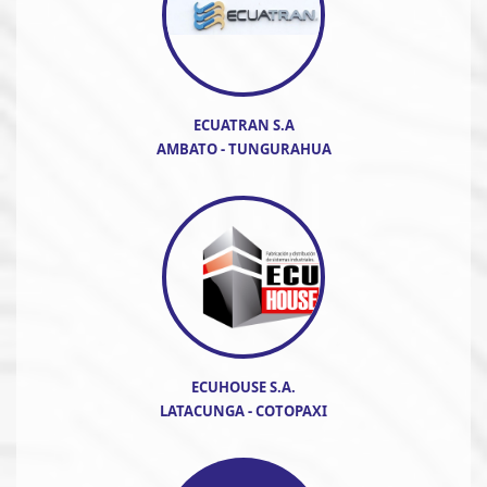
ECUATRAN S.A
AMBATO - TUNGURAHUA
ECUHOUSE S.A.
LATACUNGA - COTOPAXI