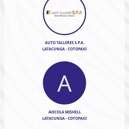
AUTO TALLERES S.P.A.
LATACUNGA - COTOPAXI
A
AVICOLA MISHELL
LATACUNGA - COTOPAXI