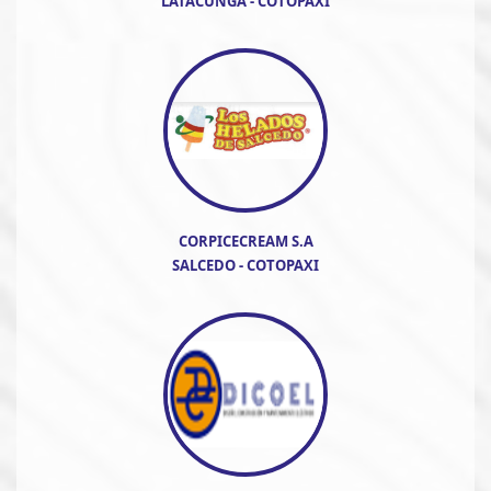
LATACUNGA - COTOPAXI
CORPICECREAM S.A
SALCEDO - COTOPAXI