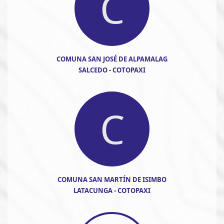
C
COMUNA SAN JOSÉ DE ALPAMALAG
SALCEDO - COTOPAXI
C
COMUNA SAN MARTÍN DE ISIMBO
LATACUNGA - COTOPAXI