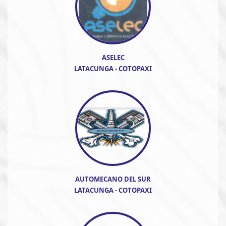
ASELEC
LATACUNGA - COTOPAXI
AUTOMECANO DEL SUR
LATACUNGA - COTOPAXI