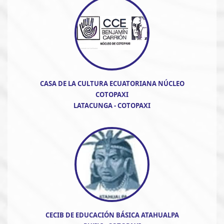
CASA DE LA CULTURA ECUATORIANA NÚCLEO
COTOPAXI
LATACUNGA - COTOPAXI
CECIB DE EDUCACIÓN BÁSICA ATAHUALPA