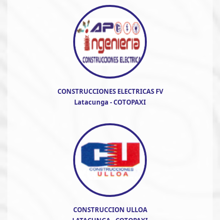
CONSTRUCCIONES ELECTRICAS FV
Latacunga - COTOPAXI
CONSTRUCCION ULLOA